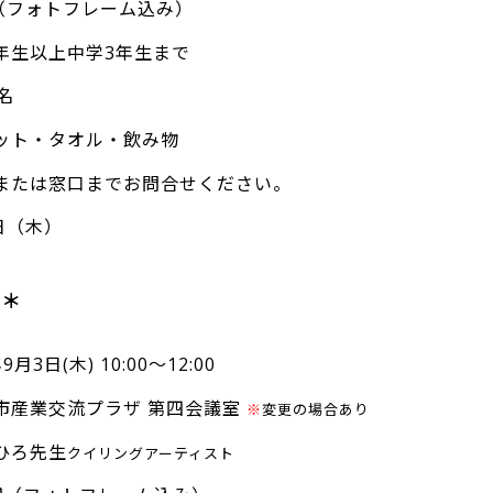
円（フォトフレーム込み）
年生以上中学3年生まで
名
ット・タオル・飲み物
または窓口までお問合せください。
日（木）
り＊
月3日(木) 10:00～12:00
市産業交流プラザ 第四会議室
※
変更の場合あり
ひろ先生
クイリングアーティスト