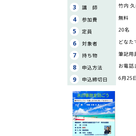
竹内 
講 師
無料
参加費
20名
定員
どなた
対象者
筆記用
持ち物
お電話
申込方法
6月25
申込締切日