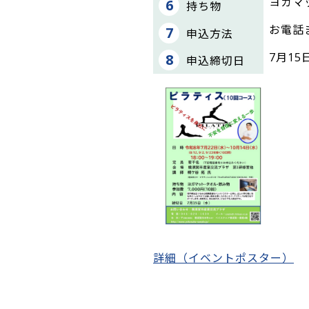
ヨガマ
持ち物
お電話
申込方法
7月15
申込締切日
詳細（イベントポスター）