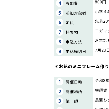
800
参加費
小学４
参加対象者
先着20
定員
ヨガマ
持ち物
お電話
申込方法
7月23
申込締切日
＊お花のミニフレーム作
令和8年9
開催日時
横須賀
開催場所
長瀬ち
講 師