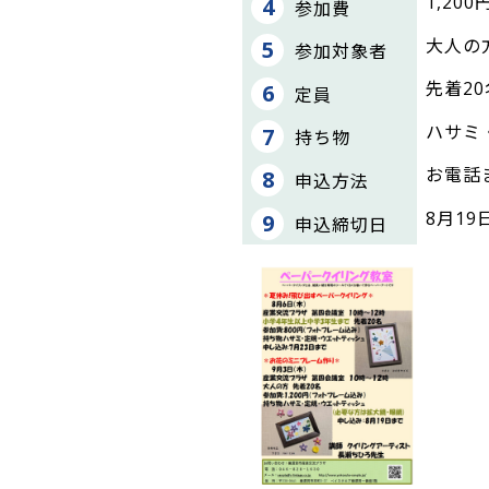
1,2
参加費
大人の
参加対象者
先着20
定員
ハサミ
持ち物
お電話
申込方法
8月19
申込締切日