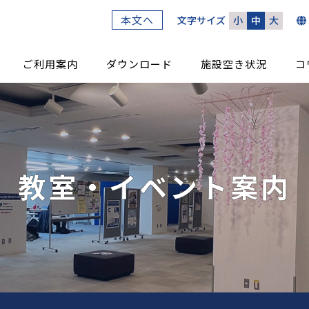
本文へ
文字サイズ
小
中
大
ご利用案内
ダウンロード
施設空き状況
コ
教室・イベント案内